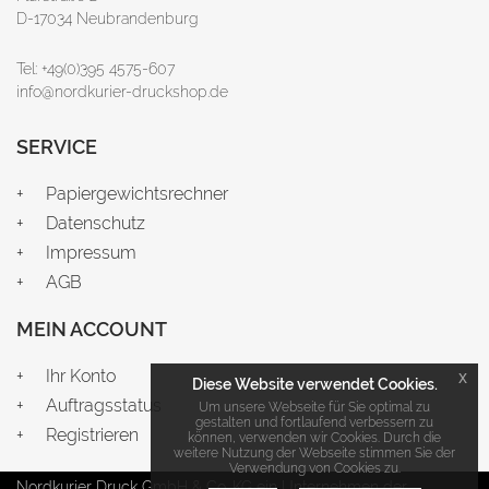
D-17034 Neubrandenburg
Tel: +49(0)395 4575-607
info@nordkurier-druckshop.de
SERVICE
Papiergewichtsrechner
Datenschutz
Impressum
AGB
MEIN ACCOUNT
Ihr Konto
x
Diese Website verwendet Cookies.
Auftragsstatus
Um unsere Webseite für Sie optimal zu
gestalten und fortlaufend verbessern zu
Registrieren
können, verwenden wir Cookies. Durch die
weitere Nutzung der Webseite stimmen Sie der
Verwendung von Cookies zu.
Nordkurier Druck GmbH & Co. KG ein Unternehmen der