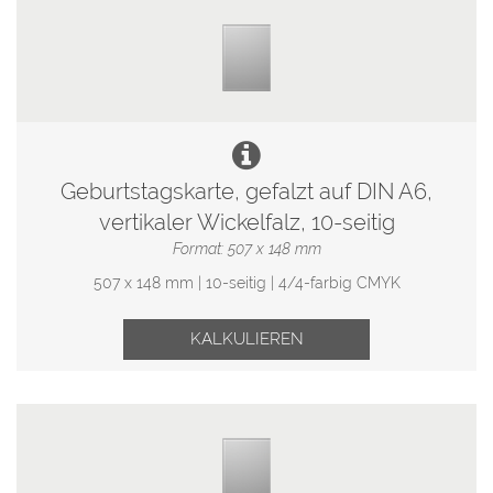
Geburtstagskarte, gefalzt auf DIN A6,
vertikaler Wickelfalz, 10-seitig
Format: 507 x 148 mm
507 x 148 mm | 10-seitig | 4/4-farbig CMYK
KALKULIEREN