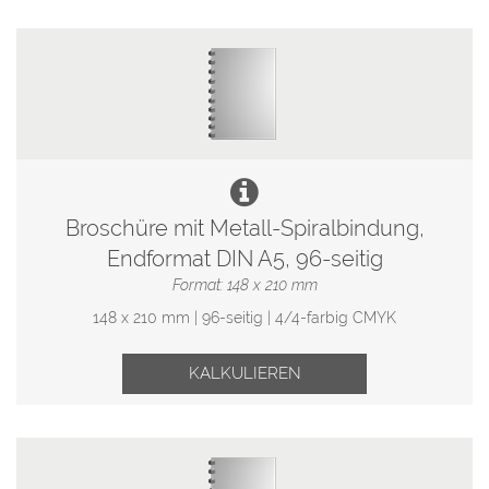
Broschüre mit Metall-Spiralbindung,
Endformat DIN A5, 96-seitig
Format: 148 x 210 mm
148 x 210 mm | 96-seitig | 4/4-farbig CMYK
KALKULIEREN